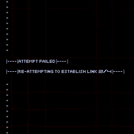
*
*
*
*
*
*
*
*
*
*
[----[attempt failed]----]
[----[re-attempting to establish link 2/4]----]
*
*
*
*
*
*
*
*
*
*