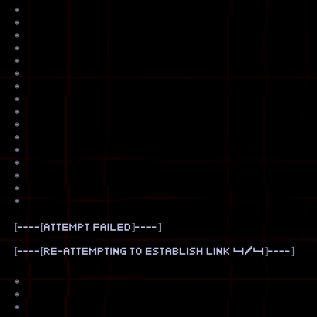
*
*
*
*
*
*
*
*
*
*
*
*
*
*
*
*
[----[attempt failed]----]
[----[re-attempting to establish link 4/4]----]
*
*
*