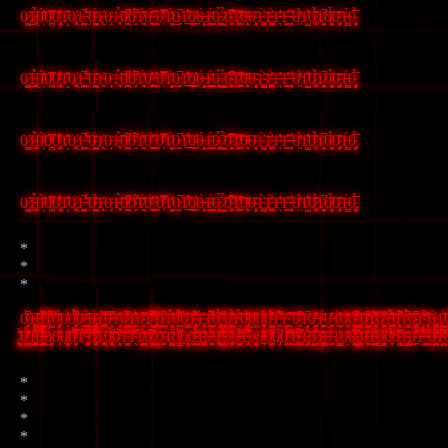
0̷̧̰̺̃͜1̵̢̣̬̉̉̋0̸̩̀̐̍̀͘0̸̧̪̏̈̓̅0̴̢̼̫͙͑̓̆͋̾1̷̝͒̂̒0̷̢͓̬̕1̵͍͉̪̙̚͘̚̕ ̴̫́̋͑͘0̴͈̤̘̪̽́̂1̶̨̫̓̈0̵̜̙͐1̵̜̖͔͓̉͘͠͠0̸̱̮̪̄͒̚0̴̟̗̐̈́̚1̸͉̬̬͊̂́̈͗0̴̥̱̩̇̑̾́̕ ̵͕͇̙͒̋̕0̵͔͌̿̂͒1̷̙̻̬̒̽́̽͜0̵̞̚1̷̲͒͋͐̃͜0̷̤̲̒̒̕0̶̦̝̹̩̀͜1̴͇̯͙̈͐̈́0̵̨̠̙̙̦̉͠ ̷̙͈̺̉͗0̴͓̙͖̯͋̅͆1̸̨͇͓̙̖̐̊̒̅͝0̶̨̩̭̈̌0̴̧͔̟̣͑̋ͅ1̴͖͚̺̀̍͝1̵̪̖̮͙͚́̓̓1̵͉͗̂̓̕1̶̖͇̍̋̓ ̶̧͋̓0̸̤̊́͛͐͐1̸̙̺͛̓̏̓͘0̷̞͚̂͛̌̉ͅ1̷͈̮̭͎̽̚0̸̧̱̭͉͂̉͂ͅ0̴̡̤̱̩̋̆̂̈1̶̺͖̖̈́0̴̨̡̬̝̗̅̉
0̷̧̰̺̃͜1̵̢̣̬̉̉̋0̸̩̀̐̍̀͘0̸̧̪̏̈̓̅0̴̢̼̫͙͑̓̆͋̾1̷̝͒̂̒0̷̢͓̬̕1̵͍͉̪̙̚͘̚̕ ̴̫́̋͑͘0̴͈̤̘̪̽́̂1̶̨̫̓̈0̵̜̙͐1̵̜̖͔͓̉͘͠͠0̸̱̮̪̄͒̚0̴̟̗̐̈́̚1̸͉̬̬͊̂́̈͗0̴̥̱̩̇̑̾́̕ ̵͕͇̙͒̋̕0̵͔͌̿̂͒1̷̙̻̬̒̽́̽͜0̵̞̚1̷̲͒͋͐̃͜0̷̤̲̒̒̕0̶̦̝̹̩̀͜1̴͇̯͙̈͐̈́0̵̨̠̙̙̦̉͠ ̷̙͈̺̉͗0̴͓̙͖̯͋̅͆1̸̨͇͓̙̖̐̊̒̅͝0̶̨̩̭̈̌0̴̧͔̟̣͑̋ͅ1̴͖͚̺̀̍͝1̵̪̖̮͙͚́̓̓1̵͉͗̂̓̕1̶̖͇̍̋̓ ̶̧͋̓0̸̤̊́͛͐͐1̸̙̺͛̓̏̓͘0̷̞͚̂͛̌̉ͅ1̷͈̮̭͎̽̚0̸̧̱̭͉͂̉͂ͅ0̴̡̤̱̩̋̆̂̈1̶̺͖̖̈́0̴̨̡̬̝̗̅̉
0̷̧̰̺̃͜1̵̢̣̬̉̉̋0̸̩̀̐̍̀͘0̸̧̪̏̈̓̅0̴̢̼̫͙͑̓̆͋̾1̷̝͒̂̒0̷̢͓̬̕1̵͍͉̪̙̚͘̚̕ ̴̫́̋͑͘0̴͈̤̘̪̽́̂1̶̨̫̓̈0̵̜̙͐1̵̜̖͔͓̉͘͠͠0̸̱̮̪̄͒̚0̴̟̗̐̈́̚1̸͉̬̬͊̂́̈͗0̴̥̱̩̇̑̾́̕ ̵͕͇̙͒̋̕0̵͔͌̿̂͒1̷̙̻̬̒̽́̽͜0̵̞̚1̷̲͒͋͐̃͜0̷̤̲̒̒̕0̶̦̝̹̩̀͜1̴͇̯͙̈͐̈́0̵̨̠̙̙̦̉͠ ̷̙͈̺̉͗0̴͓̙͖̯͋̅͆1̸̨͇͓̙̖̐̊̒̅͝0̶̨̩̭̈̌0̴̧͔̟̣͑̋ͅ1̴͖͚̺̀̍͝1̵̪̖̮͙͚́̓̓1̵͉͗̂̓̕1̶̖͇̍̋̓ ̶̧͋̓0̸̤̊́͛͐͐1̸̙̺͛̓̏̓͘0̷̞͚̂͛̌̉ͅ1̷͈̮̭͎̽̚0̸̧̱̭͉͂̉͂ͅ0̴̡̤̱̩̋̆̂̈1̶̺͖̖̈́0̴̨̡̬̝̗̅̉
0̷̧̰̺̃͜1̵̢̣̬̉̉̋0̸̩̀̐̍̀͘0̸̧̪̏̈̓̅0̴̢̼̫͙͑̓̆͋̾1̷̝͒̂̒0̷̢͓̬̕1̵͍͉̪̙̚͘̚̕ ̴̫́̋͑͘0̴͈̤̘̪̽́̂1̶̨̫̓̈0̵̜̙͐1̵̜̖͔͓̉͘͠͠0̸̱̮̪̄͒̚0̴̟̗̐̈́̚1̸͉̬̬͊̂́̈͗0̴̥̱̩̇̑̾́̕ ̵͕͇̙͒̋̕0̵͔͌̿̂͒1̷̙̻̬̒̽́̽͜0̵̞̚1̷̲͒͋͐̃͜0̷̤̲̒̒̕0̶̦̝̹̩̀͜1̴͇̯͙̈͐̈́0̵̨̠̙̙̦̉͠ ̷̙͈̺̉͗0̴͓̙͖̯͋̅͆1̸̨͇͓̙̖̐̊̒̅͝0̶̨̩̭̈̌0̴̧͔̟̣͑̋ͅ1̴͖͚̺̀̍͝1̵̪̖̮͙͚́̓̓1̵͉͗̂̓̕1̶̖͇̍̋̓ ̶̧͋̓0̸̤̊́͛͐͐1̸̙̺͛̓̏̓͘0̷̞͚̂͛̌̉ͅ1̷͈̮̭͎̽̚0̸̧̱̭͉͂̉͂ͅ0̴̡̤̱̩̋̆̂̈1̶̺͖̖̈́0̴̨̡̬̝̗̅̉.
*
*
*
0̷̞̰̇̏͆̀͑͐1̶̛̰̪̜͓̬͍͚̺̽̃0̶̧̧̠̻̞̰̻̻͓̯͇͖̦̬̎͒͊̀̃̌͆̓̑̆͛̂̚̚1̸̜̯̺̩̿̏̀̒̓͛̎̃̈́͒͐͋͝0̴̡̠̬͖̩͔̈́͐̊́ͅ0̴̰́̒͐̍̾͑0̵̼̯̹̂̒̈̾͆̄́̀̉̉́͆͗̍͝0̷͙̰̯̠͘͜͝ ̶̮̘̯͙͓̈́̆̎͑̈́͗͜0̶̢͖̟̻͍̗̤͉͕̟̹͉͐̈́1̵̢̯͉̦̱̜̜̭̠͙͚͇̗͈̀̿̆̔̋̊͝ͅ0̶̝̞̋͊̿̚̕1̶͔͉̤̞̏̋̾͌̆̈̑̕ͅ0̷̧̠͎̤̗̦͇͍̖̯̻͈̳͔̼̈́̾́͒̀͌͋̐̍̚1̶͕̱̱͍̖̫̗̟̓͋̈́̎͊͘̕0̴̙̥̗̊͌͌͑̔̓̋̾̽̅̓̓̕͘͠1̷̨̍̂́͊͆̌͊͂̕̚͝ ̴̡̨̻̬̹̞̖̳̣͓̜͇̬͆̈́̈́̃̿̓͗͆̋̾͌̓̓̚͜͠0̴̮̦͍̙͇͆̇͋̈́͆̚1̵̧̛̦̝͔̰̘̮̝͉̙̼̀̉̌͐̐̈́͊͂͊̇̑͠ͅ0̵̗̯̪̲̼̒͛̃̎̿̇̓͊̒́̉̉͘͝͠0̷̠͚̳͉̝́̎̈̄̌̓̇͝1̶̨̨̨̥͓̮͎̟͈͍̬̲̘͂̌͊͒̐́́̿͝1̶̢̟͓̰̕1̵̝͇͇͉͒̍͐̑͌̀̐̈́̄̕̚͘̚0̶̧̢̠̭̤̘̤̜̂͐͊̾̉̅͜ ̵̰͚̘̬̳̖͇͛̔̓̌̒͂̂͆͆͑͆̇̌̚0̵̨̨̛̥̭͍̦̗̝̳̭̬͇̜̼͐̓͊̄̒̄̆͋͐̉̓̆̕͝ͅ1̴̘̮̇́͂̎̉̕͘͘͠0̴̢̢̣̪̜̜͈͓̦̀͒͒͋̂̈́̑͊̂̕͝͝0̵̳̬̋͌͒̑̌͠0̵͔͙̦͓̯̩͖̥̊͛́̊͌̑̀͛̐̋̓0̴̪͉̝̙̝̬̗̻̎͒̈́̐̎̈́͌̓́̾̀̂̅̄1̶̛̬͕̯͒̎́̃̃͆̐̀̎̓̇̓͆̚1̴͇͕̭̑̋̂̓͘ ̵̐̎̈̅͐̈͠ͅ0̷̠̖͆̔̒͒̅̌͑͌̒͝1̸̣̖̝̗̗̚0̶͍̤̰̐̾̀̌͒͋͗̐̒̆1̴̨̗̗̰̟̞̦̙̫̲͊̈́0̶͓̠̮͑͗̽̎1̸̮̯͉̖̫̲̗̞̲̱͐͊̈͐̃͑̀͌͂͗̕0̸̛͍̖̲͉̽̄̽̐́͌͂͝͝͝ͅ0̴̧̛̘͈̤̞̺̫̬̬̦͇̽̽̒̅̔̊͑͘̚͝ ̴̢̧̨̧̘̮̟̻̠̬̖͚̪̈́̒͗̀͘͝͝0̷̨̛̛̫̟̞̣̰͇̺̗̹͒̓̎͌̾̚ͅ1̷̧̧̧̛̥̘͕͔̬̾̀̒͛̊̓̏̄̔̿̈0̸̰̣̝̮̰̜̯͚̹̮͂̒͛̈͗̽̅̀̄̚͠ͅ1̶̧̛̘̠̗͇͚̣̬̱́̉̑̀͒̐́̓̽͛́̕͝͠0̸̨͉̞͕̖̟̝̄̄̆̂͒́̂̈́͂́̚̕̚1̴͚͔̺̣̬̉̒̃͐́̀̚͝͠͝0̴̧̡̙̩̳̟̲̭͍̻͖̦͆̊̂͆̆1̴͈̒́͋͑̒̽͊̈́͑͗͠ͅ ̸̢̨̛͈̟͒̒̔̽̊̀̌̊0̶̧̩̞͕̘͚̱͔̬͉̺͙͓̫̒̀̔ͅ1̸̣̺͇̻͈̍̒̋́͘͝0̴̢̧͇̘̬̮̱̪̞͎̭̀̈́̑̆̇̿̑̈́͗̈́͛̑͘͝ͅͅ1̴̛͕̙̱͍̳͉͎͊̀0̸̓͊̋͂
̷̧̧̜̠͎̤̰̟͖̤͈̻̠̻̘̾͂̈́̋͠0̸̫̳̭͍̜͕̪̻͇̼̫̂̐̓̎̉̌̎͊͑̎̀̊̕͜1̸̨̨̡̨̩̩̟̦̮̞͍̌͒̋͊̈́̈́͆͑̔̕̚͘͘͜ͅ0̶̨͕̥̹̗̺̫͙̄̀̀̐͐̄̂̊̄̈͋̀̈́́̃͜ͅ0̸̧̮̰̀0̵͎͔̑̆̇͌0̸̡̛̦͎͓̻̲̭̞͔͎̤̠̣̟͐̎͠0̸͍͎̟̖̣̽̅̉̓͋̍̏̿̀̊̑1̸̜͗̋̐̿́̈́͝ ̴̡̬̯̗͕͍͈̎͋̑̋͆̓̕̕͝0̷̢̗̬̙͚̄͋́̅̍̅́̽̕̚̕̕͝͠1̸̢̞̠̮͓̪̞̘͠0̵̢̧̨̧̫͙̜͎͔̫̗̗̙̯̦̌̄̉̇͂̀̊̎͘͘̚͝0̸̧̘̭̄͊̓̀̚͠͝1̵̦͍̭̳͔̒͗̇̾̌̅́̊̉̕͝ͅ1̴̰̎̓͛̿͆̀͒̏͌̌̒1̸̠͇̙͙̲͇̫̰̠̳͎̲͉̒̌̍̐͌̂́́͝ͅ0̸͖̙͕̮͍̿̓̃̍̽̚͘͜ͅ ̸̧̨͍͎̪̠͕̤̯͓̲͍͛͜͝͝0̵̦̗̤̟͓̆1̷̨̜̭̫̘̭̼̺̜̣͓̟̂̏̊̚0̵̨̡̡͓̙̱̜̭̦̳̩͍̗̓̓̊̏̎̏̀̂̓̑̚ͅ0̸̢̫̠̲̻̹͝0̵̢̱͇̪̫̯̪̒̒́̊̓̉̌͐̍͑̚͝͠ͅ1̴̨̡̞͖̬͕̥͚͚͖̦̯̏̎̈͗̑̌̽̕ͅ0̶̠̭̱̘̖͓̆̂̆̀̈́͋0̸̨̢̛͖̻̗̝̱͍̞̟̲̓̏͑̌̐͂̓͜͜͜ͅ ̵̢̯̫̙̜̝̦̄͊̾̌̉̊̍̎͂͂͛́͊͘͝ͅ0̴̧̡̟̯̲̞̹̲̖̥͑̋̀̓̊͌0̶̨͓̣̭̞̳̦̰͕̗͍̜̫͗͆̈̎̓̃͛̈́̌́̾̔͠͝͝1̵̢͖̖̦̯̙͐̌̓̂́̍̅̚0̷̢̙̻̩̖͍̖̥̼̩̹͓̞̹̫̎0̶̛͍͎̲͔̒̂̒̏̒͗͗́̓̓͋̽͠0̸̨̩̝̹̦̟̩̣͖̪̯̾̅̓̓̓̄͐͘̚0̸̡͎̈́̚0̷͕̜͇͍̲͂͂͗̒͂͌̉̐̉͘͜͝ ̸̲̗̓͛͑͆̐͌͛͝͠0̴̥̤̻̹̮̩̬͖̘͚͇̭̻̜̏̏̀̀͊̈́̓́̿̈̇1̵̡͖̪̱̥̫̙̎͋̉͜͝0̷̭̳̱̳̺̙͙̦̤̏̉̎̅̽̇̕͝1̴̡̡̝͖̟͔̬̖͉̺̳͕̓̊̊̃̋͜0̶͈̥̼̉̅̔̎1̷̪̬̗͕̝̜̥̞̳͓̗̭̯̽̌̾ͅ0̴̙̈̒͑̓͑͒̽̇0̶̧̧̨̛̣̪̪͉͎̭̪̯̮͔̒̈́̿͒͐̅̽͊̎̈͋͘͝ ̵̡̨̧̛̙͖͇̤̝̤̻͔̪͕̘͐̆̊0̶͍̱͓͉̙̍̍͐͂͋̈͜͝͝1̵̺̟͍̮̳̻̙̲̟̟̌̈́͗̇͆͗̍́ͅ0̸̥̬̦̹̭̦̣̟̳̘͎̼̑͋͛̋͛͂̌͊0̷͍̘̀̓̈́͛̎̾̒͐̊̈́͂͋͝͝0̴̢̦̪̻̰͒̈́̊̊̔̿͑͐̔͠1̵̡̡̢̳̫͔̝̳̩̑͑̕͜0̴̲̂͋͊̃͗̓̍́͗̇͒̚ͅ1̶̛̬̝̣̌̎́̉͆͋̏̎̃͆̈́̍͘͝ ̴̙͉͇̠̬͉͔̼̓̽̆̆̏͛̎͗̚͜0̵̧͕̤̥̺̺̪̙̙͌͑̓̔̊͂́͒̄̓̚͝ͅ1̴̗̦̩̯͖̎̋̾̊͊̆̂̑̄̓̾͂̿͘
*
*
*
*