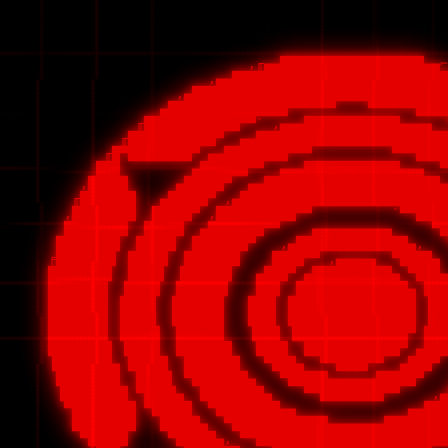
                           ,╓▄▄██████████████████▄▄⌐
                      ,▄▄███████████████████████████
                  ,▄████████████████████████████████
                ▄███████████████▀▀▀▀▀▀    ▀▀▀▀▀▀████
             ╓████████████▀▀` ,▄▄▄████████████▄▄▄▄  
           ╓███████████▀  ▄▄████████████████████████
         ╓█▀████████▀ ▄▄████████▀▀▀          ▀▀▀████
        ███         ▄██████▀▀  ▄▄▄████████████▄▄▄  ▀
      ,█████      ▄█████▀  ▄▄██████████████████████▄
     ╓███████   ▄█████▀ ,▄██████████████████████████
    ,████████  █████▀ ,██████████▀▀          `▀▀████
    ████████  █████  ▄███████▀▀    ▄▄▄▄▄▄▄▄▄▄     ▀█
   ████████  █████  ███████▀   ,▄██████████████▄,   
  ╒███████▌ █████  ███████    ████▀▀ ,▄▄▄▄▄  ▀████▄ 
  ████████  ████▌ ▐██████   ▄███▀ ▄██████████▄ ▀███▄
  ███████▌ ▐████  ██████▌   ███  ██████████████▄ ███
  ███████▌ ████▌ ▐██████   ███▌ ████████████████ ▐██
  ███████▌ ████▌ ▐██████   ███▌ ████████████████ ▐██
  ███████▌ █████  ██████   ▐███ ▐██████████████▀ ███
  ████████ ▐████  ███████   ████  ████████████▀ ▄███
  ▐███████▄ █████  ███████   ▀███▄  ▀▀████▀▀  ▄███▀ 
   ████████  ████▌ ▀███████▄   ▀█████▄▄▄▄▄▄█████▀   
   ▐████████ ▀████▄  ████████▄    ▀▀████████▀▀    ,▄
    ▀████████ ▀█████  ▀████████▄▄              ▄▄███
     ████████   █████▄  ▀████████████▄▄▄▄▄▄▄████████
      ▀█████     ▀█████▄, ▀▀████████████████████████