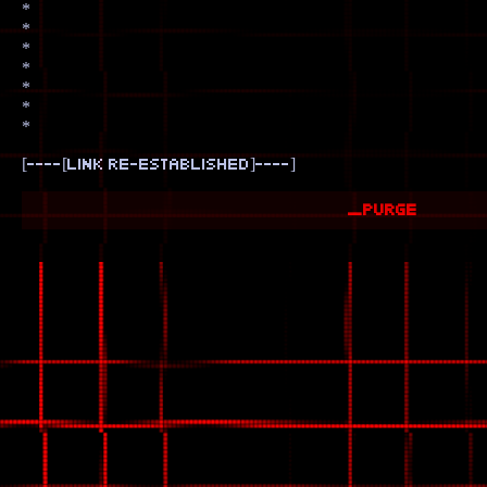
*
*
*
*
*
*
*
[----[link re-established]----]
_purge