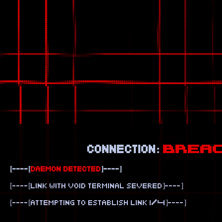
connection:
BREA
[----[
daemon detected
]----]
[----[link with void terminal severed]----]
[----[attempting to establish link 1/4]----]