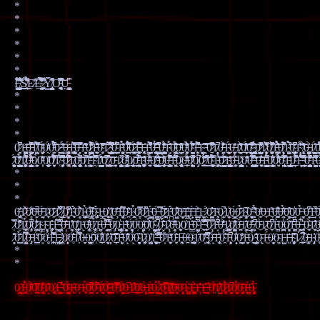
*
*
*
*
*
*
Į̶̛̝̝̩̺̪̣̩͔̻̝͉͓̠̈́̿͊͂̈́͘ ̸̧̡͉̩͔͖͍̟͖̮̠͇̂̈́̆͛̽̊̃̋̏͋̇̾͋S̸̘̲͕̯̫̗͕̲̰̲͊̉͌̌̅̋̊͊̇͆̄͘͜͜Ḛ̷̾̃̊E̴̛̗̱̬͈̭̹͈̭͌̎͂͛́̿̊́̐̅́̒͠͝ ̷̡̛͚̮͍̎̒̚Y̸̢͔͙͉̼̺̪̗̳͎͙̥̖̗̪̋̔͒̆̀͂̈́̒̽̽̚Ơ̵̢̤̣̞̹̮̱͉̠̗̹͍̫͚͒͗̿͛̋̿̄͋͆̚̚͝͠Ụ̵̖̰͉̣̟͚̳̝̩̗͎͆̓
*
*
*
*
0̷̞̰̇̏͆̀͑͐1̶̛̰̪̜͓̬͍͚̺̽̃0̶̧̧̠̻̞̰̻̻͓̯͇͖̦̬̎͒͊̀̃̌͆̓̑̆͛̂̚̚1̸̜̯̺̩̿̏̀̒̓͛̎̃̈́͒͐͋͝0̴̡̠̬͖̩͔̈́͐̊́ͅ0̴̰́̒͐̍̾͑0̵̼̯̹̂̒̈̾͆̄́̀̉̉́͆͗̍͝0̷͙̰̯̠͘͜͝ ̶̮̘̯͙͓̈́̆̎͑̈́͗͜0̶̢͖̟̻͍̗̤͉͕̟̹͉͐̈́1̵̢̯͉̦̱̜̜̭̠͙͚͇̗͈̀̿̆̔̋̊͝ͅ0̶̝̞̋͊̿̚̕1̶͔͉̤̞̏̋̾͌̆̈̑̕ͅ0̷̧̠͎̤̗̦͇͍̖̯̻͈̳͔̼̈́̾́͒̀͌͋̐̍̚1̶͕̱̱͍̖̫̗̟̓͋̈́̎͊͘̕0̴̙̥̗̊͌͌͑̔̓̋̾̽̅̓̓̕͘͠1̷̨̍̂́͊͆̌͊͂̕̚͝ ̴̡̨̻̬̹̞̖̳̣͓̜͇̬͆̈́̈́̃̿̓͗͆̋̾͌̓̓̚͜͠0̴̮̦͍̙͇͆̇͋̈́͆̚1̵̧̛̦̝͔̰̘̮̝͉̙̼̀̉̌͐̐̈́͊͂͊̇̑͠ͅ0̵̗̯̪̲̼̒͛̃̎̿̇̓͊̒́̉̉͘͝͠0̷̠͚̳͉̝́̎̈̄̌̓̇͝1̶̨̨̨̥͓̮͎̟͈͍̬̲̘͂̌͊͒̐́́̿͝1̶̢̟͓̰̕1̵̝͇͇͉͒̍͐̑͌̀̐̈́̄̕̚͘̚0̶̧̢̠̭̤̘̤̜̂͐͊̾̉̅͜ ̵̰͚̘̬̳̖͇͛̔̓̌̒͂̂͆͆͑͆̇̌̚0̵̨̨̛̥̭͍̦̗̝̳̭̬͇̜̼͐̓͊̄̒̄̆͋͐̉̓̆̕͝ͅ1̴̘̮̇́͂̎̉̕͘͘͠0̴̢̢̣̪̜̜͈͓̦̀͒͒͋̂̈́̑͊̂̕͝͝0̵̳̬̋͌͒̑̌͠0̵͔͙̦͓̯̩͖̥̊͛́̊͌̑̀͛̐̋̓0̴̪͉̝̙̝̬̗̻̎͒̈́̐̎̈́͌̓́̾̀̂̅̄1̶̛̬͕̯͒̎́̃̃͆̐̀̎̓̇̓͆̚1̴͇͕̭̑̋̂̓͘ ̵̐̎̈̅͐̈͠ͅ0̷̠̖͆̔̒͒̅̌͑͌̒͝1̸̣̖̝̗̗̚0̶͍̤̰̐̾̀̌͒͋͗̐̒̆1̴̨̗̗̰̟̞̦̙̫̲͊̈́0̶͓̠̮͑͗̽̎1̸̮̯͉̖̫̲̗̞̲̱͐͊̈͐̃͑̀͌͂͗̕0̸̛͍̖̲͉̽̄̽̐́͌͂͝͝͝ͅ0̴̧̛̘͈̤̞̺̫̬̬̦͇̽̽̒̅̔̊͑͘̚͝ ̴̢̧̨̧̘̮̟̻̠̬̖͚̪̈́̒͗̀͘͝͝0̷̨̛̛̫̟̞̣̰͇̺̗̹͒̓̎͌̾̚ͅ1̷̧̧̧̛̥̘͕͔̬̾̀̒͛̊̓̏̄̔̿̈0̸̰̣̝̮̰̜̯͚̹̮͂̒͛̈͗̽̅̀̄̚͠ͅ1̶̧̛̘̠̗͇͚̣̬̱́̉̑̀͒̐́̓̽͛́̕͝͠0̸̨͉̞͕̖̟̝̄̄̆̂͒́̂̈́͂́̚̕̚1̴͚͔̺̣̬̉̒̃͐́̀̚͝͠͝0̴̧̡̙̩̳̟̲̭͍̻͖̦͆̊̂͆̆1̴͈̒́͋͑̒̽͊̈́͑͗͠ͅ ̸̢̨̛͈̟͒̒̔̽̊̀̌̊0̶̧̩̞͕̘͚̱͔̬͉̺͙͓̫̒̀̔ͅ1̸̣̺͇̻͈̍̒̋́͘͝0̴̢̧͇̘̬̮̱̪̞͎̭̀̈́̑̆̇̿̑̈́͗̈́͛̑͘͝ͅͅ1̴̛͕̙̱͍̳͉͎͊̀0̸̓͊̋͂͋̊͂͌͠
̷̧̧̜̠͎̤̰̟͖̤͈̻̠̻̘̾͂̈́̋͠0̸̫̳̭͍̜͕̪̻͇̼̫̂̐̓̎̉̌̎͊͑̎̀̊̕͜1̸̨̨̡̨̩̩̟̦̮̞͍̌͒̋͊̈́̈́͆͑̔̕̚͘͘͜ͅ0̶̨͕̥̹̗̺̫͙̄̀̀̐͐̄̂̊̄̈͋̀̈́́̃͜ͅ0̸̧̮̰̀0̵͎͔̑̆̇͌0̸̡̛̦͎͓̻̲̭̞͔͎̤̠̣̟͐̎͠0̸͍͎̟̖̣̽̅̉̓͋̍̏̿̀̊̑1̸̜͗̋̐̿́̈́͝ ̴̡̬̯̗͕͍͈̎͋̑̋͆̓̕̕͝0̷̢̗̬̙͚̄͋́̅̍̅́̽̕̚̕̕͝͠1̸̢̞̠̮͓̪̞̘͠0̵̢̧̨̧̫͙̜͎͔̫̗̗̙̯̦̌̄̉̇͂̀̊̎͘͘̚͝0̸̧̘̭̄͊̓̀̚͠͝1̵̦͍̭̳͔̒͗̇̾̌̅́̊̉̕͝ͅ1̴̰̎̓͛̿͆̀͒̏͌̌̒1̸̠͇̙͙̲͇̫̰̠̳͎̲͉̒̌̍̐͌̂́́͝ͅ0̸͖̙͕̮͍̿̓̃̍̽̚͘͜ͅ ̸̧̨͍͎̪̠͕̤̯͓̲͍͛͜͝͝0̵̦̗̤̟͓̆1̷̨̜̭̫̘̭̼̺̜̣͓̟̂̏̊̚0̵̨̡̡͓̙̱̜̭̦̳̩͍̗̓̓̊̏̎̏̀̂̓̑̚ͅ0̸̢̫̠̲̻̹͝0̵̢̱͇̪̫̯̪̒̒́̊̓̉̌͐̍͑̚͝͠ͅ1̴̨̡̞͖̬͕̥͚͚͖̦̯̏̎̈͗̑̌̽̕ͅ0̶̠̭̱̘̖͓̆̂̆̀̈́͋0̸̨̢̛͖̻̗̝̱͍̞̟̲̓̏͑̌̐͂̓͜͜͜ͅ ̵̢̯̫̙̜̝̦̄͊̾̌̉̊̍̎͂͂͛́͊͘͝ͅ0̴̧̡̟̯̲̞̹̲̖̥͑̋̀̓̊͌0̶̨͓̣̭̞̳̦̰͕̗͍̜̫͗͆̈̎̓̃͛̈́̌́̾̔͠͝͝1̵̢͖̖̦̯̙͐̌̓̂́̍̅̚0̷̢̙̻̩̖͍̖̥̼̩̹͓̞̹̫̎0̶̛͍͎̲͔̒̂̒̏̒͗͗́̓̓͋̽͠0̸̨̩̝̹̦̟̩̣͖̪̯̾̅̓̓̓̄͐͘̚0̸̡͎̈́̚0̷͕̜͇͍̲͂͂͗̒͂͌̉̐̉͘͜͝ ̸̲̗̓͛͑͆̐͌͛͝͠0̴̥̤̻̹̮̩̬͖̘͚͇̭̻̜̏̏̀̀͊̈́̓́̿̈̇1̵̡͖̪̱̥̫̙̎͋̉͜͝0̷̭̳̱̳̺̙͙̦̤̏̉̎̅̽̇̕͝1̴̡̡̝͖̟͔̬̖͉̺̳͕̓̊̊̃̋͜0̶͈̥̼̉̅̔̎1̷̪̬̗͕̝̜̥̞̳͓̗̭̯̽̌̾ͅ0̴̙̈̒͑̓͑͒̽̇0̶̧̧̨̛̣̪̪͉͎̭̪̯̮͔̒̈́̿͒͐̅̽͊̎̈͋͘͝ ̵̡̨̧̛̙͖͇̤̝̤̻͔̪͕̘͐̆̊0̶͍̱͓͉̙̍̍͐͂͋̈͜͝͝1̵̺̟͍̮̳̻̙̲̟̟̌̈́͗̇͆͗̍́ͅ0̸̥̬̦̹̭̦̣̟̳̘͎̼̑͋͛̋͛͂̌͊0̷͍̘̀̓̈́͛̎̾̒͐̊̈́͂͋͝͝0̴̢̦̪̻̰͒̈́̊̊̔̿͑͐̔͠1̵̡̡̢̳̫͔̝̳̩̑͑̕͜0̴̲̂͋͊̃͗̓̍́͗̇͒̚ͅ1̶̛̬̝̣̌̎́̉͆͋̏̎̃͆̈́̍͘͝ ̴̙͉͇̠̬͉͔̼̓̽̆̆̏͛̎͗̚͜0̵̧͕̤̥̺̺̪̙̙͌͑̓̔̊͂́͒̄̓̚͝ͅ1̴̗̦̩̯͖̺̎̋̾̊͊̆̂̑̄̓̾͂̿͘0̶̛
*
*
*
0̶̢̨̼͚̊̋̕1̷̦̈̀̑͋0̷̻͋̊͝0̶̙͖̽̚0̶̯̘̫̆́̋͝1̷̱͕͎͐0̷̜͖̑̇͊1̷̰͆͌̀̆̆͜ ̸̡̙̣̮̓̀͆0̸̻̠̟̻̗͌͗͆1̴̨̠͔̜͂̀́̈́̔0̸̝̯̗͒̈́͛1̴̨̡͇̟̲̉̓0̶̡̢͔̯̳̅̃̀̌0̴̡͚̭́̂̀1̶̛̞̳̗͕̱0̸̨̲̼̯̹̒̓ ̸̢̛̘̘̈͗̒0̶̧̾̌̇͠1̶̢̛͖̹̟͙̿́̈͘0̴̛̠̭̄̐̏1̴̭̜̯̰͔̉̈́0̷̝͍͐̍̊̿0̷̼͍̏͋̓̚1̵͇̗̳̦̈́̃́0̶͚̼̺̈́ ̶̳̰̿̚͝0̷̨̮͔̪̌̽́̈́̊1̵̪̈́̈́̈́̈̒0̷̺̘̗͛͒̔̐͝0̶̛̯̲̝̣͎͠1̶̡̛̳̪̄̇̐1̶̟̙̆̈́͝1̵͇̪̫̇̓͐́1̵̟̘̮̱̃ͅ ̷̭́̔0̷̫̹̪̫͈̐̓̐͠1̴̧͓͗0̷͎͚̚̕1̸̨̗̫͛ͅ0̶̳͙͎̫̼́0̷̗̫͔̯͂̏̉̒1̴̡̻̲̻͒̅̕0̵͎͈̻͓͚̾̕ ̴̨̹͌̑̒̉0̶̛̼͓͐̍0̶͕̼̈͘1̵͉̠̄͌0̶͚̯̫̤͋̐̍̏̕0̶̯̦̭͉̉̓̈͊͝0̵̧̘̱̬͒̃͜0̸̯͉͛0̵̝̉̒̏ ̶͈̠̙͐0̵̟̙͉̓͗͆͜͠1̶̘̓̚͝0̷̭̻̼̝̆̑̈́0̶̽
̷͔̿̂0̷̥̀͌͗̋͒1̸̢̨̳͊̉0̷̡͉͔̖̒̌̽̚0̷͇͔̣͕̆͛̊͛̇1̴̳͕͑ͅ1̴͈̩̗͉̞̆1̵̡̠͖̩̓̓̋1̶͉̫̳͐̿́͠ ̴̢̮̪͆̓̈́0̶̝̈͂̓̄1̸̬̣̯̓̾͂͠0̸̡̱̳̯̾1̵̙̽0̶̢͖̻̑̓̓̓̊0̸̢͔̼̬̖̈́̏1̶̻̭͖͖̈̕0̶͙̦͋̀̒͆͋ ̶̝͖͙̪̈́͐̐̚0̸̡̩̌0̵̨̢̢͇̫͛1̶̛͎̻̭͈̭̇̾̈͘0̸̹͎͉̮̮́̈̇͘0̵̹́̑0̵̡̘͕̤̃̒0̸͕̉̔̂̓͐0̴̘̮̗̭̺̎̈́ ̸̡̣̺̺̲͆0̴̬̐́̈́̂͂1̷͕͉̒͋͠0̶̯̙͕́̎͑̈͊0̸̨̦͍̬͘0̸̠̓1̶̼̳̍̃̌́0̴͔̮̝̺̈́̍̚1̶̜̰͑̑̿̐̃ ̴̲̖̥̿̈́̍̌0̷̧̄̿1̶͙̊͊͆0̶͐̐̊̾̀͜ͅ1̷͚͚̳̹̔̇0̸̨̜̞̺͚͑̈͑̐̑0̶̠̯̤͍́́̄́̂1̸̭̩̬̍̈͂͜0̶͙͍͈͕̾̑̓͘͝ ̸͕̙͆0̵̼̀̄̈̌1̷͕͖̆͝0̸̠͎͆1̵̝̪̇̀̀̆0̵̫̪͚͛0̸̨̻͈̈́́̍͠͠1̶̪͙͕̞͆̀͂͘ͅ0̶̫̙̮̭͔̓̚ ̵̡̧͍̦̑0̴̨͕̱̏̓̀1̸̜̙̠̓͂̑̋̕͜0̶͖̠̥͌0̷̟͠
̷̝̻̈͒̐0̷͇͊̈́͂̀1̸̢̺̙͔̿̇̚͠0̶̡͕̗͘1̴̲̳̊́̑͠0̷͈́0̵͙̥̾̉1̵̜͔͕̼̪̏͒̿͊̀1̶̢̧̺̼̳̄ ̷̢̱̀̓̾0̷͕͈͐͘ͅ0̵̥̄̇̓̈́̔1̸̣̀̇̿͂̕0̶̞̬͘0̵̯̳͍̤̹͝0̷̹̀̀0̸̲͍̦̐͋0̷̰͉̜̖̝̈̾̓ ̸̞̝̔̍͝͝0̴̠̲̐͂̓̅ͅͅ1̶̨̤̝̏̒̋̑̉0̸̙̓̈͊̌̐0̵̙̉͂0̴͉̘͉̤̦̓̅͘1̷̡͓̠̖̒̆̀0̸̡̺̯̖̓̕1̵̻͚̠̙̻͌́̈́͝ ̶̞̼͛̒̿̂̽0̷̛͎̈̀͋1̵̛̣͓̙̼̗͊́̊͗0̵͍͎̑̔̈́1̶͕̰̰͔͉̅0̶̯̠̓0̴̢̩̲͇̬̊1̸̗̈́̇͠0̸̛͎̏̾ ̴̢̜̦̰͖͆̔̿͌0̶̙́̌͝1̵̢͎̬͛0̴̯̃̉͒̃͠1̵̧̻̖͕͆0̴̝͎̟͛̔͂0̷͇͙͉̓̊̊̋1̶̠̘̙̈͐̀0̸̘̰̀ ̴̡̗̖͇͈̐̂0̴̨͙̄1̶̫̈́0̷̬̻̓0̴̞̫̄1̵̺̫̇1̶̤̓̄1̴̡̝̜͖̮̋͗̒̅̎1̷̗̉ ̸̲̯̠̥̅͆̕0̶͓͈͚̍̄1̴̡̦͙̓̇0̵̨̥͂̀͑1̶̀
*
*
0̷̧̰̺̃͜1̵̢̣̬̉̉̋0̸̩̀̐̍̀͘0̸̧̪̏̈̓̅0̴̢̼̫͙͑̓̆͋̾1̷̝͒̂̒0̷̢͓̬̕1̵͍͉̪̙̚͘̚̕ ̴̫́̋͑͘0̴͈̤̘̪̽́̂1̶̨̫̓̈0̵̜̙͐1̵̜̖͔͓̉͘͠͠0̸̱̮̪̄͒̚0̴̟̗̐̈́̚1̸͉̬̬͊̂́̈͗0̴̥̱̩̇̑̾́̕ ̵͕͇̙͒̋̕0̵͔͌̿̂͒1̷̙̻̬̒̽́̽͜0̵̞̚1̷̲͒͋͐̃͜0̷̤̲̒̒̕0̶̦̝̹̩̀͜1̴͇̯͙̈͐̈́0̵̨̠̙̙̦̉͠ ̷̙͈̺̉͗0̴͓̙͖̯͋̅͆1̸̨͇͓̙̖̐̊̒̅͝0̶̨̩̭̈̌0̴̧͔̟̣͑̋ͅ1̴͖͚̺̀̍͝1̵̪̖̮͙͚́̓̓1̵͉͗̂̓̕1̶̖͇̍̋̓ ̶̧͋̓0̸̤̊́͛͐͐1̸̙̺͛̓̏̓͘0̷̞͚̂͛̌̉ͅ1̷͈̮̭͎̽̚0̸̧̱̭͉͂̉͂ͅ0̴̡̤̱̩̋̆̂̈1̶̺͖̖̈́0̴̨̡̬̝̗̅̉