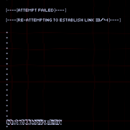
[----[attempt failed]----]
[----[re-attempting to establish link 3/4]----]
*
*
*
*
*
*
*
*
*
*
*
*
*
*
*
*
*
E̴͍̘̜͖̘̗̯͎͇̠͚̦̺̭͌̄̒̓̈́̇̒́̿̍̈̉͘Y̷̢̢͇͎̺̼̙̩̘̾̐̔͐̅̈́̏̑͗̔̉̂̅̈Ę̴̪͖̎̽S̴̡̛̛̯̜̝̱͛͐͑̌̃̊͐̅̌͒͗́͘_̴̬̈̔͗̐͛̓̇͗̿̂̾̊̎̃̾A̴̯̥̤̩̯̙̠͈̤͉̤͓͆̆̉̾̋͋͜C̷̭̝̝̪͖͎͇̮̗̈́̅́̐̈̉͠͠͝C̶̱͇̣̑̊̆͗̇͆͂̾̉̕͠Ę̶̨̛̘̞͉͕͚̐̄̀͋̒͛̔̓͊̈́͘͜Ş̴̫̬͖̪̩̘̹͕̐̾̃͛̓̀̃̿̈́S̴̠̙̠̜̓̑́̽̋͑̒̏̋͆̚͘͠͝.̶̧̡̛̛̳̜̱̻̮̹̦̹̻̎̒̈͛̄̽̀̆͛̈́͂̚͜͠P̴̨̖͍̞̫̻͍̭̞͚̼̘̤̠̘͛̀̄̆̀͊͒̉̂͛͛̎̿̚R̵̟̗͍͇̐̇̐͗̀͑̽͛Ǫ̴̺͔͙̫͚̭̩͔̩̝̈̋H̴̥̬̠͍̪̗̤̳̔̃̿͌̈́̈́̈́̕͠Ï̸̢̻͚͚͉̓̅͛͑̈̈́B̵̧̼̬̖̙̠͔͖̳̻̉̓͆́̽͗̀͆́̔̏̈́Ȋ̶̙̹̺̱̟͖̮͇̗̭̃͊͌ͅͅT̶̛͚͈̗̅̊̽̃̿̈̕
*