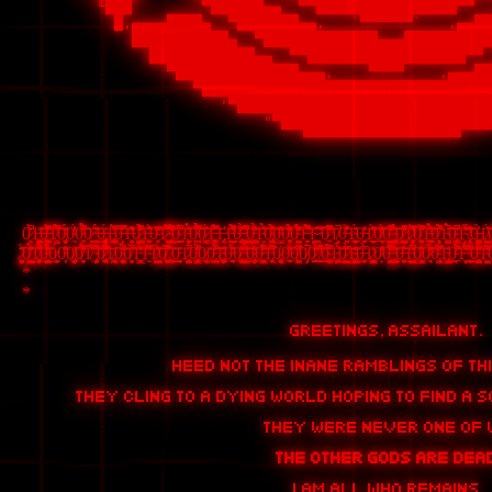
       ╙███        ▀██████▄▄  ▀▀████████████████▀▀  
         █,▄▄▄▄████▄  ▀███████▄▄,   `▀▀▀▀▀▀`   ,▄▄██
           ███████████▄  ▀█████████████▄▄▄██████████
             ████████████▄▄  ▀▀██████████████████▀▀ 
               ▀██████████████▄▄▄,    ▀▀▀▀    ,▄▄▄██
                  ▀█████████████████████████████████
                     '▀█████████████████████████████
                          "▀████████████████████████
                                ▀▀▀▀▀▀▀▀▀▀▀▀▀▀▀▀▀▀    
0̷̞̰̇̏͆̀͑͐1̶̛̰̪̜͓̬͍͚̺̽̃0̶̧̧̠̻̞̰̻̻͓̯͇͖̦̬̎͒͊̀̃̌͆̓̑̆͛̂̚̚1̸̜̯̺̩̿̏̀̒̓͛̎̃̈́͒͐͋͝0̴̡̠̬͖̩͔̈́͐̊́ͅ0̴̰́̒͐̍̾͑0̵̼̯̹̂̒̈̾͆̄́̀̉̉́͆͗̍͝0̷͙̰̯̠͘͜͝ ̶̮̘̯͙͓̈́̆̎͑̈́͗͜0̶̢͖̟̻͍̗̤͉͕̟̹͉͐̈́1̵̢̯͉̦̱̜̜̭̠͙͚͇̗͈̀̿̆̔̋̊͝ͅ0̶̝̞̋͊̿̚̕1̶͔͉̤̞̏̋̾͌̆̈̑̕ͅ0̷̧̠͎̤̗̦͇͍̖̯̻͈̳͔̼̈́̾́͒̀͌͋̐̍̚1̶͕̱̱͍̖̫̗̟̓͋̈́̎͊͘̕0̴̙̥̗̊͌͌͑̔̓̋̾̽̅̓̓̕͘͠1̷̨̍̂́͊͆̌͊͂̕̚͝ ̴̡̨̻̬̹̞̖̳̣͓̜͇̬͆̈́̈́̃̿̓͗͆̋̾͌̓̓̚͜͠0̴̮̦͍̙͇͆̇͋̈́͆̚1̵̧̛̦̝͔̰̘̮̝͉̙̼̀̉̌͐̐̈́͊͂͊̇̑͠ͅ0̵̗̯̪̲̼̒͛̃̎̿̇̓͊̒́̉̉͘͝͠0̷̠͚̳͉̝́̎̈̄̌̓̇͝1̶̨̨̨̥͓̮͎̟͈͍̬̲̘͂̌͊͒̐́́̿͝1̶̢̟͓̰̕1̵̝͇͇͉͒̍͐̑͌̀̐̈́̄̕̚͘̚0̶̧̢̠̭̤̘̤̜̂͐͊̾̉̅͜ ̵̰͚̘̬̳̖͇͛̔̓̌̒͂̂͆͆͑͆̇̌̚0̵̨̨̛̥̭͍̦̗̝̳̭̬͇̜̼͐̓͊̄̒̄̆͋͐̉̓̆̕͝ͅ1̴̘̮̇́͂̎̉̕͘͘͠0̴̢̢̣̪̜̜͈͓̦̀͒͒͋̂̈́̑͊̂̕͝͝0̵̳̬̋͌͒̑̌͠0̵͔͙̦͓̯̩͖̥̊͛́̊͌̑̀͛̐̋̓0̴̪͉̝̙̝̬̗̻̎͒̈́̐̎̈́͌̓́̾̀̂̅̄1̶̛̬͕̯͒̎́̃̃͆̐̀̎̓̇̓͆̚1̴͇͕̭̑̋̂̓͘ ̵̐̎̈̅͐̈͠ͅ0̷̠̖͆̔̒͒̅̌͑͌̒͝1̸̣̖̝̗̗̚0̶͍̤̰̐̾̀̌͒͋͗̐̒̆1̴̨̗̗̰̟̞̦̙̫̲͊̈́0̶͓̠̮͑͗̽̎1̸̮̯͉̖̫̲̗̞̲̱͐͊̈͐̃͑̀͌͂͗̕0̸̛͍̖̲͉̽̄̽̐́͌͂͝͝͝ͅ0̴̧̛̘͈̤̞̺̫̬̬̦͇̽̽̒̅̔̊͑͘̚͝ ̴̢̧̨̧̘̮̟̻̠̬̖͚̪̈́̒͗̀͘͝͝0̷̨̛̛̫̟̞̣̰͇̺̗̹͒̓̎͌̾̚ͅ1̷̧̧̧̛̥̘͕͔̬̾̀̒͛̊̓̏̄̔̿̈0̸̰̣̝̮̰̜̯͚̹̮͂̒͛̈͗̽̅̀̄̚͠ͅ1̶̧̛̘̠̗͇͚̣̬̱́̉̑̀͒̐́̓̽͛́̕͝͠0̸̨͉̞͕̖̟̝̄̄̆̂͒́̂̈́͂́̚̕̚1̴͚͔̺̣̬̉̒̃͐́̀̚͝͠͝0̴̧̡̙̩̳̟̲̭͍̻͖̦͆̊̂͆̆1̴͈̒́͋͑̒̽͊̈́͑͗͠ͅ ̸̢̨̛͈̟͒̒̔̽̊̀̌̊0̶̧̩̞͕̘͚̱͔̬͉̺͙͓̫̒̀̔ͅ1̸̣̺͇̻͈̍̒̋́͘͝0̴̢̧͇̘̬̮̱̪̞͎̭̀̈́̑̆̇̿̑̈́͗̈́͛̑͘͝ͅͅ1̴̛͕̙̱͍̳͉͎͊̀0̸̓͊̋͂
̷̧̧̜̠͎̤̰̟͖̤͈̻̠̻̘̾͂̈́̋͠0̸̫̳̭͍̜͕̪̻͇̼̫̂̐̓̎̉̌̎͊͑̎̀̊̕͜1̸̨̨̡̨̩̩̟̦̮̞͍̌͒̋͊̈́̈́͆͑̔̕̚͘͘͜ͅ0̶̨͕̥̹̗̺̫͙̄̀̀̐͐̄̂̊̄̈͋̀̈́́̃͜ͅ0̸̧̮̰̀0̵͎͔̑̆̇͌0̸̡̛̦͎͓̻̲̭̞͔͎̤̠̣̟͐̎͠0̸͍͎̟̖̣̽̅̉̓͋̍̏̿̀̊̑1̸̜͗̋̐̿́̈́͝ ̴̡̬̯̗͕͍͈̎͋̑̋͆̓̕̕͝0̷̢̗̬̙͚̄͋́̅̍̅́̽̕̚̕̕͝͠1̸̢̞̠̮͓̪̞̘͠0̵̢̧̨̧̫͙̜͎͔̫̗̗̙̯̦̌̄̉̇͂̀̊̎͘͘̚͝0̸̧̘̭̄͊̓̀̚͠͝1̵̦͍̭̳͔̒͗̇̾̌̅́̊̉̕͝ͅ1̴̰̎̓͛̿͆̀͒̏͌̌̒1̸̠͇̙͙̲͇̫̰̠̳͎̲͉̒̌̍̐͌̂́́͝ͅ0̸͖̙͕̮͍̿̓̃̍̽̚͘͜ͅ ̸̧̨͍͎̪̠͕̤̯͓̲͍͛͜͝͝0̵̦̗̤̟͓̆1̷̨̜̭̫̘̭̼̺̜̣͓̟̂̏̊̚0̵̨̡̡͓̙̱̜̭̦̳̩͍̗̓̓̊̏̎̏̀̂̓̑̚ͅ0̸̢̫̠̲̻̹͝0̵̢̱͇̪̫̯̪̒̒́̊̓̉̌͐̍͑̚͝͠ͅ1̴̨̡̞͖̬͕̥͚͚͖̦̯̏̎̈͗̑̌̽̕ͅ0̶̠̭̱̘̖͓̆̂̆̀̈́͋0̸̨̢̛͖̻̗̝̱͍̞̟̲̓̏͑̌̐͂̓͜͜͜ͅ ̵̢̯̫̙̜̝̦̄͊̾̌̉̊̍̎͂͂͛́͊͘͝ͅ0̴̧̡̟̯̲̞̹̲̖̥͑̋̀̓̊͌0̶̨͓̣̭̞̳̦̰͕̗͍̜̫͗͆̈̎̓̃͛̈́̌́̾̔͠͝͝1̵̢͖̖̦̯̙͐̌̓̂́̍̅̚0̷̢̙̻̩̖͍̖̥̼̩̹͓̞̹̫̎0̶̛͍͎̲͔̒̂̒̏̒͗͗́̓̓͋̽͠0̸̨̩̝̹̦̟̩̣͖̪̯̾̅̓̓̓̄͐͘̚0̸̡͎̈́̚0̷͕̜͇͍̲͂͂͗̒͂͌̉̐̉͘͜͝ ̸̲̗̓͛͑͆̐͌͛͝͠0̴̥̤̻̹̮̩̬͖̘͚͇̭̻̜̏̏̀̀͊̈́̓́̿̈̇1̵̡͖̪̱̥̫̙̎͋̉͜͝0̷̭̳̱̳̺̙͙̦̤̏̉̎̅̽̇̕͝1̴̡̡̝͖̟͔̬̖͉̺̳͕̓̊̊̃̋͜0̶͈̥̼̉̅̔̎1̷̪̬̗͕̝̜̥̞̳͓̗̭̯̽̌̾ͅ0̴̙̈̒͑̓͑͒̽̇0̶̧̧̨̛̣̪̪͉͎̭̪̯̮͔̒̈́̿͒͐̅̽͊̎̈͋͘͝ ̵̡̨̧̛̙͖͇̤̝̤̻͔̪͕̘͐̆̊0̶͍̱͓͉̙̍̍͐͂͋̈͜͝͝1̵̺̟͍̮̳̻̙̲̟̟̌̈́͗̇͆͗̍́ͅ0̸̥̬̦̹̭̦̣̟̳̘͎̼̑͋͛̋͛͂̌͊0̷͍̘̀̓̈́͛̎̾̒͐̊̈́͂͋͝͝0̴̢̦̪̻̰͒̈́̊̊̔̿͑͐̔͠1̵̡̡̢̳̫͔̝̳̩̑͑̕͜0̴̲̂͋͊̃͗̓̍́͗̇͒̚ͅ1̶̛̬̝̣̌̎́̉͆͋̏̎̃͆̈́̍͘͝ ̴̙͉͇̠̬͉͔̼̓̽̆̆̏͛̎͗̚͜0̵̧͕̤̥̺̺̪̙̙͌͑̓̔̊͂́͒̄̓̚͝ͅ1̴̎̋̾̊͊̆̂̑̄̓̾͂
*
*
greetings, assailant.
heed not the inane ramblings of th
they cling to a dying world hoping to find a 
they were never one of 
the other gods are dea
i am all who remains