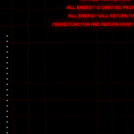
all energy is derived fro
all energy will return t
cease function and return what
*
*
*
*
*
*
*
*
*
*
*
*
*
*
*
*
*
*
*